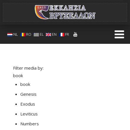
NL
RO
EL
EN
FR
Filter media by:
book
book
Genesis
Exodus
Leviticus
Numbers