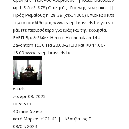
Ομιλητής : Γιάννου Ανδριανός || Κατά Ματθαίον
κη' 1-8 (σελ. 878) Ομιλητής : Γιάννης Νινιράκης ||
Πρός Ρωμαίους η' 28-39 (σελ. 1000) Επισκεφθείτε
την ιστοσελίδα μας www.eaep-brussels.be για να
μάθετε περισσότερα για εμάς και την εκκλησία.
ΕΑΕΠ Βρυξελλών, Hector Henneaulaan 144,
Zaventem 1930 Πα 20.00-21.30 και Κυ 11.00-
13.00 www.eaep-brussels.be
watch
zo, apr 09, 2023
Hits:
578
40 mins 5 secs
κατά Μάρκον ε' 21-43 || Κλουβάτος Γ.
09/04/2023