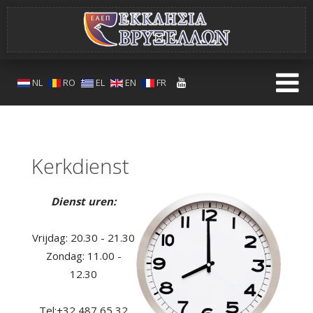
NL
RO
EL
EN
FR
Kerkdienst
Dienst uren:
Vrijdag: 20.30 - 21.30
Zondag: 11.00 -
12.30
Τel:+32 487 65 32