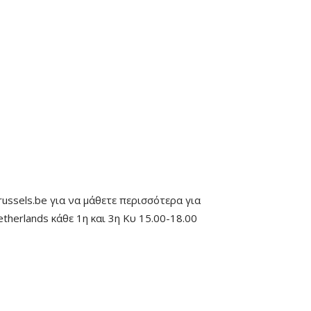
russels.be για να μάθετε περισσότερα για
therlands κάθε 1η και 3η Κυ 15.00-18.00