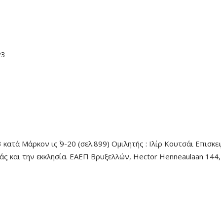
23
ατά Μάρκον ις΄ 9-20 (σελ.899) Ομιλητής : Ιλίρ Κουτσάι Επισκ
μάς και την εκκλησία. ΕΑΕΠ Βρυξελλών, Hector Henneaulaan 144