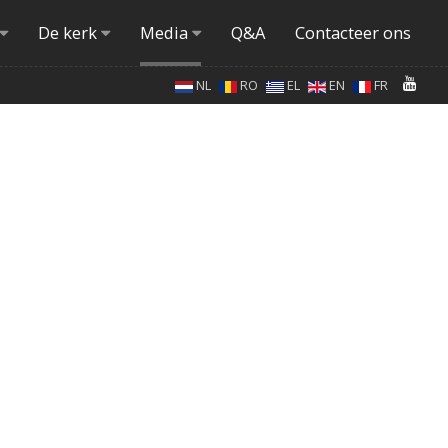
De kerk
Media
Q&A
Contacteer ons
NL
RO
EL
EN
FR