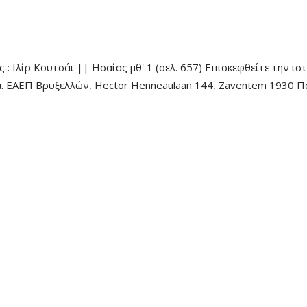
: Ιλίρ Κουτσάι || Ησαίας μθ' 1 (σελ. 657) Επισκεφθείτε την ι
ία. ΕΑΕΠ Βρυξελλών, Hector Henneaulaan 144, Zaventem 1930 Π