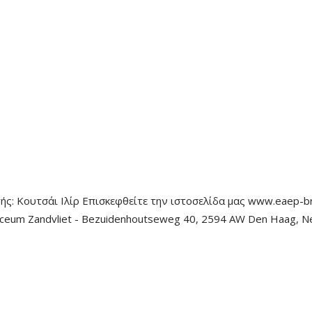
τής: Κουτσάι Ιλίρ Επισκεφθείτε την ιστοσελίδα μας www.eaep-b
 lyceum Zandvliet - Bezuidenhoutseweg 40, 2594 AW Den Haag, Ne