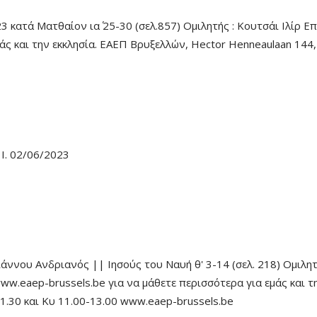
3 κατά Ματθαίον ια΄ 25-30 (σελ.857) Ομιλητής : Κουτσάι Ιλίρ 
μάς και την εκκλησία. ΕΑΕΠ Βρυξελλών, Hector Henneaulaan 144
Ι. 02/06/2023
ννου Ανδριανός || Ιησούς του Ναυή θ' 3-14 (σελ. 218) Ομιλητή
www.eaep-brussels.be για να μάθετε περισσότερα για εμάς και 
1.30 και Κυ 11.00-13.00 www.eaep-brussels.be