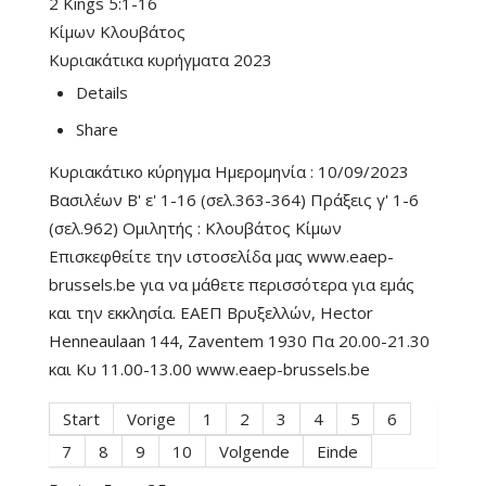
2 Kings 5:1-16
Κίμων Κλουβάτος
Κυριακάτικα κυρήγματα 2023
Details
Share
Κυριακάτικο κύρηγμα Ημερομηνία : 10/09/2023
Βασιλέων Β' ε' 1-16 (σελ.363-364) Πράξεις γ' 1-6
(σελ.962) Ομιλητής : Κλουβάτος Κίμων
Επισκεφθείτε την ιστοσελίδα μας www.eaep-
brussels.be για να μάθετε περισσότερα για εμάς
και την εκκλησία. ΕΑΕΠ Βρυξελλών, Hector
Henneaulaan 144, Zaventem 1930 Πα 20.00-21.30
και Κυ 11.00-13.00 www.eaep-brussels.be
Start
Vorige
1
2
3
4
5
6
7
8
9
10
Volgende
Einde