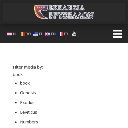
NL
RO
EL
EN
FR
Filter media by:
book
book
Genesis
Exodus
Leviticus
Numbers