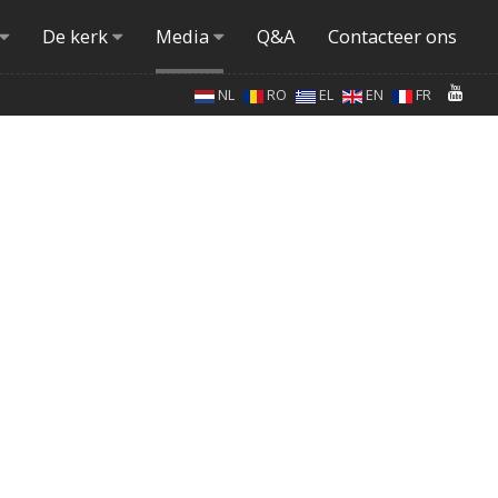
De kerk
Media
Q&A
Contacteer ons
NL
RO
EL
EN
FR