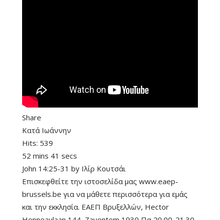
Share
Κατά Ιωάννην
Hits:
539
52 mins 41 secs
John 14:25-31
by
Ιλίρ Κουτσάι
Επισκεφθείτε την ιστοσελίδα μας www.eaep-
brussels.be για να μάθετε περισσότερα για εμάς
και την εκκλησία. ΕΑΕΠ Βρυξελλών, Hector
Henneaulaan 144, Zaventem 1930 Πα 20.00-21.30