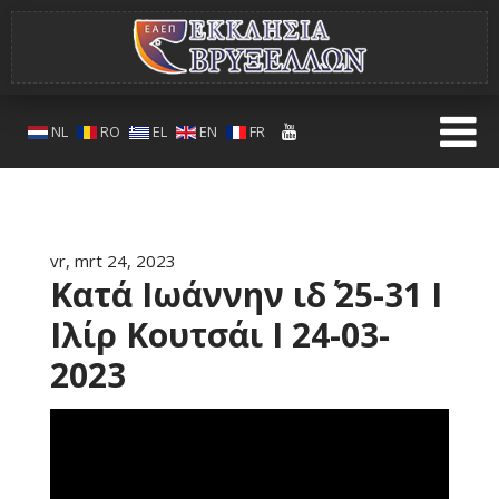
NL
RO
EL
EN
FR
vr, mrt 24, 2023
Κατά Ιωάννην ιδ΄ 25-31 Ι
Ιλίρ Κουτσάι Ι 24-03-
2023