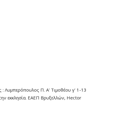
 : Λυμπερόπουλος Π. A' Τιμοθέου γ' 1-13
 την εκκλησία. ΕΑΕΠ Βρυξελλών, Hector