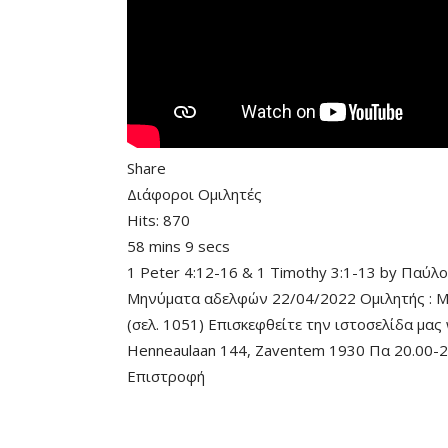
Share
Διάφοροι Ομιλητές
Hits:
870
58 mins 9 secs
1 Peter 4:12-16
&
1 Timothy 3:1-13
by
Παύλο
Μηνύματα αδελφών 22/04/2022 Ομιλητής : Μάτ
(σελ. 1051) Επισκεφθείτε την ιστοσελίδα μας
Henneaulaan 144, Zaventem 1930 Πα 20.00-2
Επιστροφή