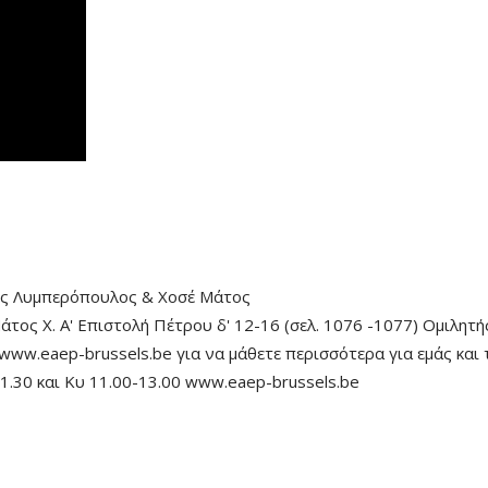
ς Λυμπερόπουλος
&
Χοσέ Μάτος
ος Χ. Α' Επιστολή Πέτρου δ' 12-16 (σελ. 1076 -1077) Ομιλητής
 www.eaep-brussels.be για να μάθετε περισσότερα για εμάς και
1.30 και Κυ 11.00-13.00 www.eaep-brussels.be