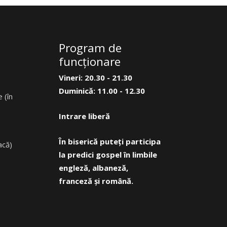
Program de
funcţionare
Vineri: 20.30 - 21.30
Duminică: 11.00 - 12.30
 (în
Intrare liberă
În biserică puteți participa
acă)
la predici gospel în limbile
engleză, albaneză,
franceză și română.