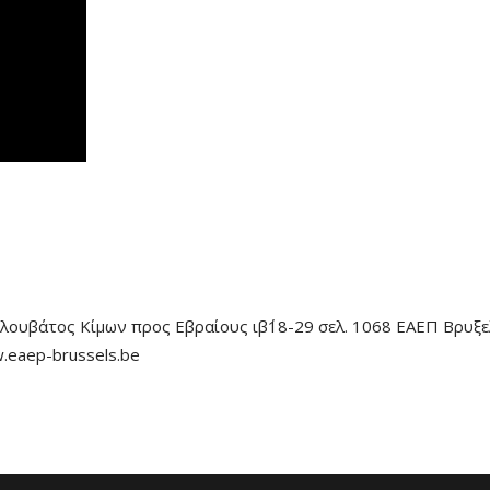
λουβάτος Κίμων προς Εβραίους ιβ΄18-29 σελ. 1068 ΕΑΕΠ Βρυξε
.eaep-brussels.be