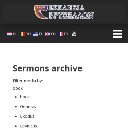
NL
RO
EL
EN
FR
Sermons archive
Filter media by:
book
book
Genesis
Exodus
Leviticus