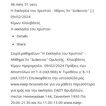
46 mins 51 secs
Η Εκκλησία του Χριστού - Μέρος 3ο "Διάκονοι" ||
09/02/2024
Κίμων Κλουβάτος
Η εκκλησία του Χριστού
Details
Share
Σειρά μαθημάτων ''Η Εκκλησία του Χριστού'' -
Μάθημα 3ο "Διάκονοι" Ομιλητής : Κλουβάτος
Κίμων Ημερομηνία : 09/02/2024 Πράξεις των
Αποστόλων στ΄ 1-6 (σελ.966) Α' Τιμοθέου γ' 8-13
(σελ.1051) Επισκεφθείτε την ιστοσελίδα μας
www.eaep-brussels.be για να μάθετε περισσότερα
για εμάς και την εκκλησία. ΕΑΕΠ Βρυξελλών,
Hector Henneaulaan 144, Zaventem 1930 Πα
20.00-21.30 και Κυ 11.00-13.00 www.eaep-