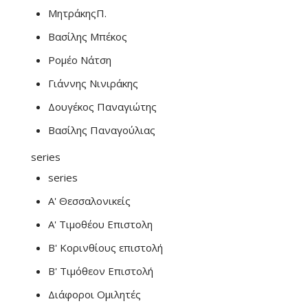
ΜητράκηςΠ.
Βασίλης Μπέκος
Ρομέο Νάτση
Γιάννης Νινιράκης
Δουγέκος Παναγιώτης
Βασίλης Παναγούλιας
series
series
Α' Θεσσαλονικείς
Α' Τιμοθέου Επιστολη
Β' Κορινθίους επιστολή
Β' Τιμόθεον Επιστολή
Διάφοροι Ομιλητές