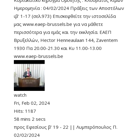
Κυριακάτικο κήρυγμα Ομιλητής : Κλουβάτος Κίμων
Ημερομηνία : 04/02/2024 Πράξεις των Αποστόλων
ιβ' 1-17 (σελ.973) Επισκεφθείτε την ιστοσελίδα
μας www.eaep-brussels.be για να μάθετε
περισσότερα για εμάς και την εκκλησία. ΕΑΕΠ
Βρυξελλών, Hector Henneaulaan 144, Zaventem
1930 Πα 20.00-21.30 και Κυ 11.00-13.00
www.eaep-brussels.be
watch
Fri, Feb 02, 2024
Hits:
1187
58 mins 2 secs
προς Εφεσίους β' 19 - 22 || Λυμπερόπουλος Π.
02/02/2024