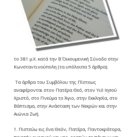
το 381 μ.Χ. κατά την Β΄ Οικουμενική Σύνοδο στην
Κωνσταντινούπολη (τα υπόλοιπα 5 άρθρα).
Τα άρθρα του Συμβόλου της Πίστεως
αναφέρονται στον Πατέρα Θεό, στον Υιό Ιησού
Χριστό, στο Πνεύμα το Άγιο, στην Εκκλησία, στο
Βάπτισμα, στην Ανάσταση των Νεκρών και στην
Αιώνια Ζωή.
1. Πιστεύω εις ένα Θεόν, Πατέρα, Παντοκράτορα,
ποιητήν ουρανού και γης, ορατών τε πάντων και