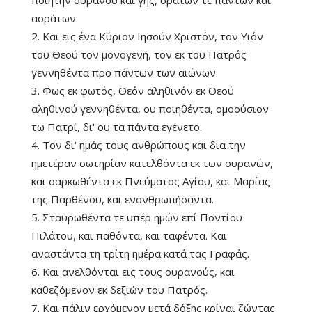
αοράτων.
2. Και εις ένα Κύριον Ιησούν Χριστόν, τον Υιόν
του Θεού τον μονογενή, τον εκ του Πατρός
γεννηθέντα προ πάντων των αιώνων.
3. Φως εκ φωτός, Θεόν αληθινόν εκ Θεού
αληθινού γεννηθέντα, ου ποιηθέντα, ομοούσιον
τω Πατρί, δι' ου τα πάντα εγένετο.
4. Τον δι' ημάς τους ανθρώπους και δια την
ημετέραν σωτηρίαν κατελθόντα εκ των ουρανών,
και σαρκωθέντα εκ Πνεύματος Αγίου, και Μαρίας
της Παρθένου, και ενανθρωπήσαντα.
5. Σταυρωθέντα τε υπέρ ημών επί Ποντίου
Πιλάτου, και παθόντα, και ταφέντα. Και
αναστάντα τη τρίτη ημέρα κατά τας Γραφάς.
6. Και ανελθόνται εις τους ουρανούς, και
καθεζόμενον εκ δεξιών του Πατρός.
7. Και πάλιν ερχόμενον μετά δόξης κρίναι ζώντας