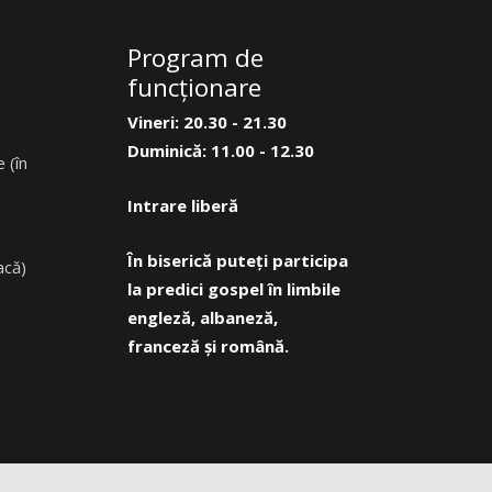
Program de
funcţionare
Vineri: 20.30 - 21.30
Duminică: 11.00 - 12.30
 (în
Intrare liberă
În biserică puteți participa
acă)
la predici gospel în limbile
engleză, albaneză,
franceză și română.