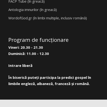
FACP Tube (în greacă)
Antologia imnurilor (în greacă)
WordofGod.gr (în limbi multiple, inclusiv română)
Program de funcţionare
Vineri: 20.30 - 21.30
Duminică: 11.00 - 12.30
Intrare liberă
În biserică puteți participa la predici gospel în
limbile engleză, albaneză, franceză și română.