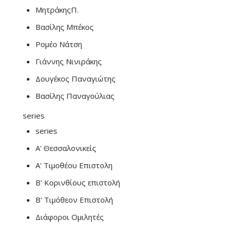
ΜητράκηςΠ.
Βασίλης Μπέκος
Ρομέο Νάτση
Γιάννης Νινιράκης
Δουγέκος Παναγιώτης
Βασίλης Παναγούλιας
series
series
Α' Θεσσαλονικείς
Α' Τιμοθέου Επιστολη
Β' Κορινθίους επιστολή
Β' Τιμόθεον Επιστολή
Διάφοροι Ομιλητές