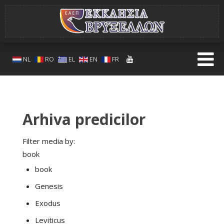
NL
RO
EL
EN
FR
Arhiva predicilor
Filter media by:
book
book
Genesis
Exodus
Leviticus