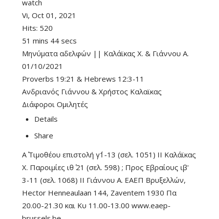
watch
Vi, Oct 01, 2021
Hits:
520
51 mins 44 secs
Μηνύματα αδελφών || Καλάϊκας Χ. & Γιάννου Α.
01/10/2021
Proverbs 19:21
&
Hebrews 12:3-11
Ανδριανός Γιάννου
&
Χρήστος Καλαϊκας
Διάφοροι Ομιλητές
Details
Share
Α΄ Τιμοθέου επιστολή γ΄1-13 (σελ. 1051) II Καλάϊκας
Χ. Παροιμίες ιθ΄ 21 (σελ. 598) ; Προς Εβραίους ιβ'
3-11 (σελ. 1068) II Γιάννου Α. ΕΑΕΠ Βρυξελλών,
Hector Henneaulaan 144, Zaventem 1930 Πα
20.00-21.30 και Κυ 11.00-13.00 www.eaep-
brussels.be