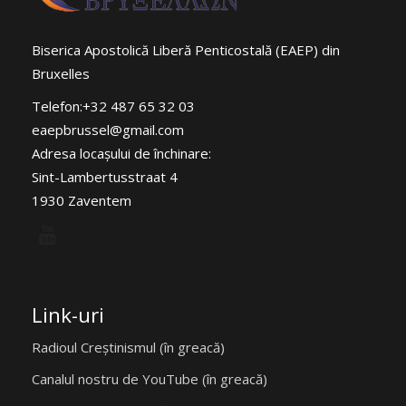
Biserica Apostolică Liberă Penticostală (EAEP) din
Bruxelles
Telefon:+32 487 65 32 03
eaepbrussel@gmail.com
Adresa locaşului de închinare:
Sint-Lambertusstraat 4
1930 Zaventem
Link-uri
Radioul Creștinismul (în greacă)
Canalul nostru de YouTube (în greacă)