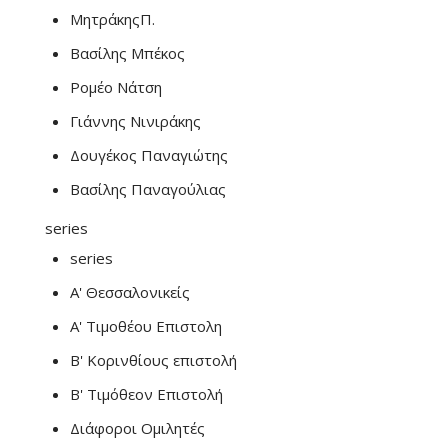
ΜητράκηςΠ.
Βασίλης Μπέκος
Ρομέο Νάτση
Γιάννης Νινιράκης
Δουγέκος Παναγιώτης
Βασίλης Παναγούλιας
series
series
Α' Θεσσαλονικείς
Α' Τιμοθέου Επιστολη
Β' Κορινθίους επιστολή
Β' Τιμόθεον Επιστολή
Διάφοροι Ομιλητές