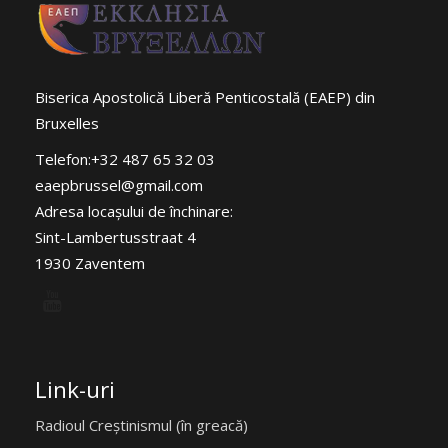
Biserica Apostolică Liberă Penticostală (EAEP) din
Bruxelles
Telefon:+32 487 65 32 03
eaepbrussel@gmail.com
Adresa locaşului de închinare:
Sint-Lambertusstraat 4
1930 Zaventem
Link-uri
Radioul Creștinismul (în greacă)