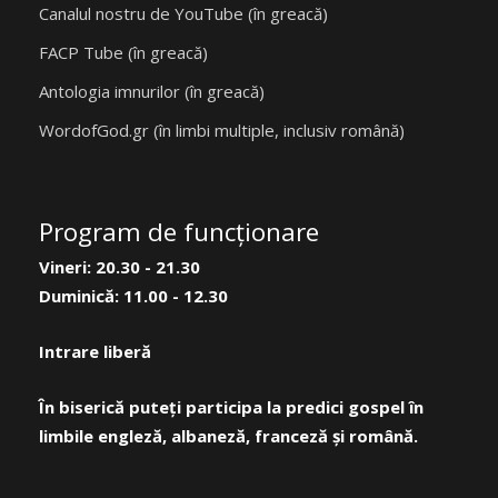
Canalul nostru de YouTube (în greacă)
FACP Tube (în greacă)
Antologia imnurilor (în greacă)
WordofGod.gr (în limbi multiple, inclusiv română)
Program de funcţionare
Vineri: 20.30 - 21.30
Duminică: 11.00 - 12.30
Intrare liberă
În biserică puteți participa la predici gospel în
limbile engleză, albaneză, franceză și română.