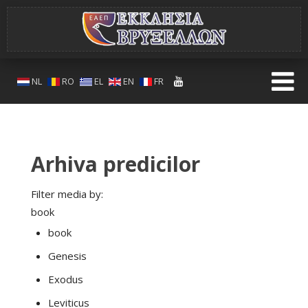
NL
RO
EL
EN
FR
Arhiva predicilor
Filter media by:
book
book
Genesis
Exodus
Leviticus