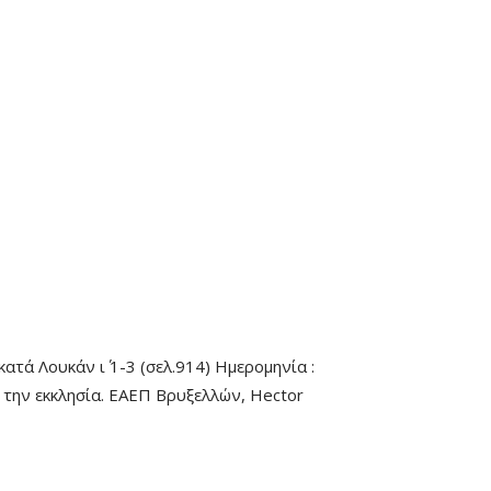
τά Λουκάν ι΄ 1-3 (σελ.914) Ημερομηνία :
 την εκκλησία. ΕΑΕΠ Βρυξελλών, Hector