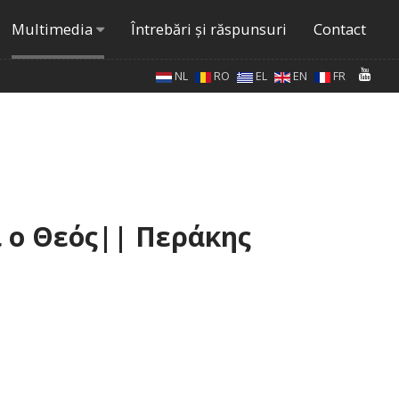
Multimedia
Întrebări şi răspunsuri
Contact
NL
RO
EL
EN
FR
 ο Θεός|| Περάκης