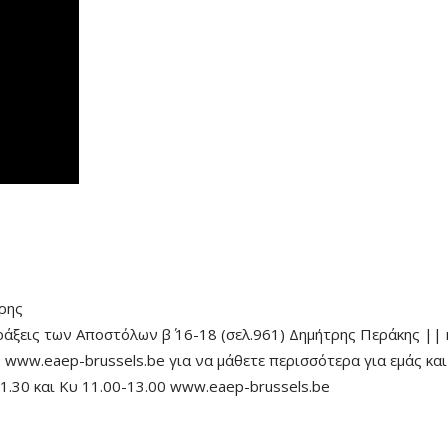
ρης
εις των Αποστόλων β΄ 16-18 (σελ.961) Δημήτρης Περάκης || κα
 www.eaep-brussels.be για να μάθετε περισσότερα για εμάς και
1.30 και Κυ 11.00-13.00 www.eaep-brussels.be