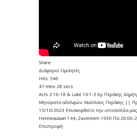
Share
Διάφοροι Ομιλητές
Hits:
546
47 mins 28 secs
Acts 2:16-18
&
Luke 10:1-3
by
Περάκης Δημήτ
Μηνύματα αδελφών: Νικόλαος Περάκης || Πράξ
15/10/2023 Επισκεφθείτε την ιστοσελίδα μας
Henneaulaan 144, Zaventem 1930 Πα 20.00-2
Επιστροφή