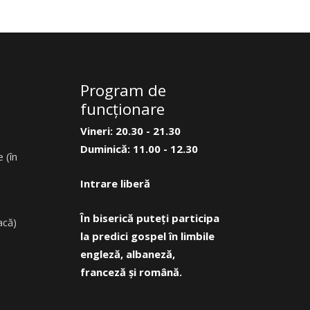
Program de
funcţionare
Vineri: 20.30 - 21.30
Duminică: 11.00 - 12.30
 (în
Intrare liberă
În biserică puteți participa
acă)
la predici gospel în limbile
engleză, albaneză,
franceză și română.