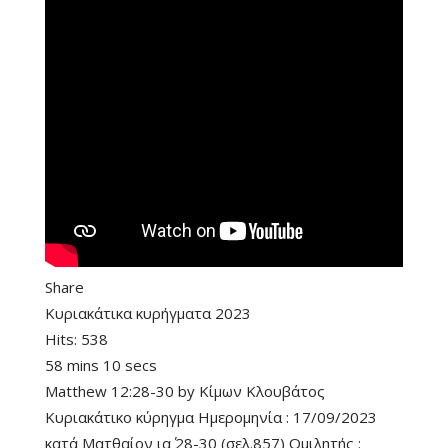
Share
Κυριακάτικα κυρήγματα 2023
Hits:
538
58 mins 10 secs
Matthew 12:28-30
by
Κίμων Κλουβάτος
Κυριακάτικο κύρηγμα Ημερομηνία : 17/09/2023
κατά Ματθαίον ια΄ 28-30 (σελ.857) Ομιλητής :