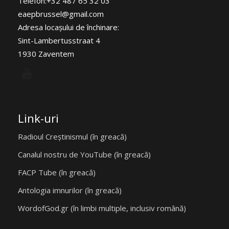
Telefon:+32 487 65 32 03
eaepbrussel@gmail.com
Adresa locaşului de închinare:
Sint-Lambertusstraat 4
1930 Zaventem
Link-uri
Radioul Creștinismul (în greacă)
Canalul nostru de YouTube (în greacă)
FACP Tube (în greacă)
Antologia imnurilor (în greacă)
WordofGod.gr (în limbi multiple, inclusiv română)