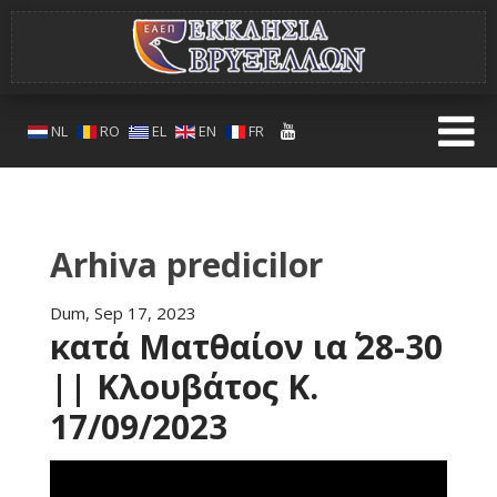
NL
RO
EL
EN
FR
Arhiva predicilor
Dum, Sep 17, 2023
κατά Ματθαίον ια΄ 28-30
|| Κλουβάτος Κ.
17/09/2023