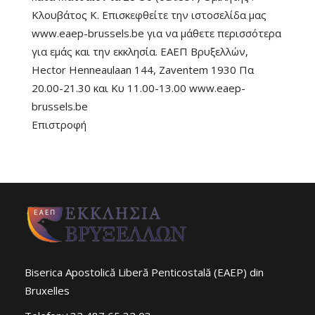
Κλουβάτος Κ. Επισκεφθείτε την ιστοσελίδα μας
www.eaep-brussels.be για να μάθετε περισσότερα
για εμάς και την εκκλησία. ΕΑΕΠ Βρυξελλών,
Hector Henneaulaan 144, Zaventem 1930 Πα
20.00-21.30 και Κυ 11.00-13.00 www.eaep-
brussels.be
Επιστροφή
Biserica Apostolică Liberă Penticostală (EAEP) din
Bruxelles