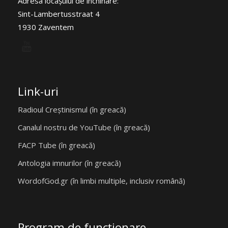
Adresa locaşului de închinare:
Sint-Lambertusstraat 4
1930 Zaventem
Link-uri
Radioul Creștinismul (în greacă)
Canalul nostru de YouTube (în greacă)
FACP Tube (în greacă)
Antologia imnurilor (în greacă)
WordofGod.gr (în limbi multiple, inclusiv română)
Program de funcţionare