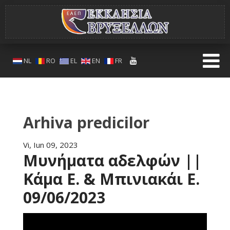
NL
RO
EL
EN
FR
Arhiva predicilor
Vi, Iun 09, 2023
Μυνήματα αδελφών ||
Κάμα Ε. & Μπινιακάι Ε.
09/06/2023