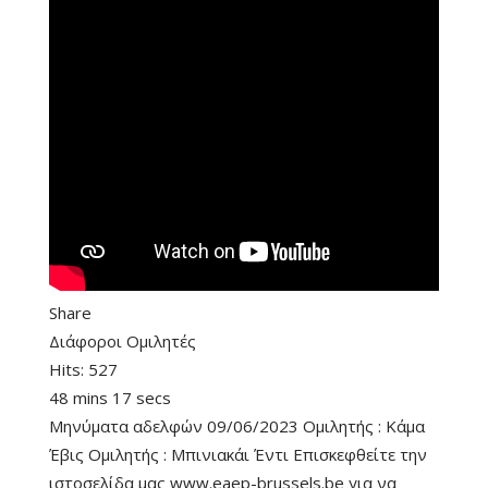
Share
Διάφοροι Ομιλητές
Hits:
527
48 mins 17 secs
Μηνύματα αδελφών 09/06/2023 Ομιλητής : Κάμα
Έβις Ομιλητής : Μπινιακάι Έντι Επισκεφθείτε την
ιστοσελίδα μας www.eaep-brussels.be για να