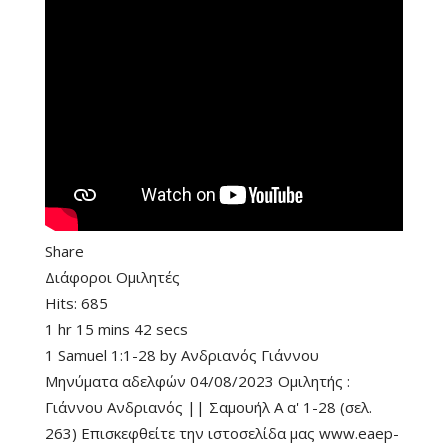
Share
Διάφοροι Ομιλητές
Hits:
685
1 hr 15 mins 42 secs
1 Samuel 1:1-28
by
Ανδριανός Γιάννου
Μηνύματα αδελφών 04/08/2023 Ομιλητής :
Γιάννου Ανδριανός || Σαμουήλ Α α' 1-28 (σελ.
263) Επισκεφθείτε την ιστοσελίδα μας www.eaep-