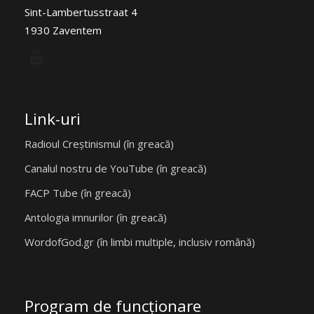
Sint-Lambertusstraat 4
1930 Zaventem
Link-uri
Radioul Creștinismul (în greacă)
Canalul nostru de YouTube (în greacă)
FACP Tube (în greacă)
Antologia imnurilor (în greacă)
WordofGod.gr (în limbi multiple, inclusiv română)
Program de funcţionare