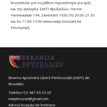
brussels.be για να μάθετε περισσότερα για εμάς
και την εκκλησία. ΕΑΕΠ Βρυξελλών, Hector
Henneaulaan 144, Zaventem 1930 Πα 20.00-21.30
και Κυ 11.00-13.00 www.eaep-brussels.be
Επιστροφή
Biserica Apostolică Liberă Penticostală (EAEP) din
Bruxelles
Telefon:+32 487 65 32 03
eaepbrussel@gmail.com
Adresa locaşului de închinare: