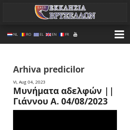
NL
RO
EL
EN
FR
Arhiva predicilor
Vi, Aug 04, 2023
Μυνήματα αδελφών ||
Γιάννου Α. 04/08/2023