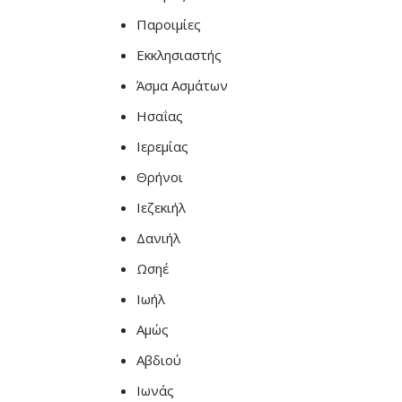
Παροιμίες
Εκκλησιαστής
Άσμα Ασμάτων
Ησαΐας
Ιερεμίας
Θρήνοι
Ιεζεκιήλ
Δανιήλ
Ωσηέ
Ιωήλ
Αμώς
Αβδιού
Ιωνάς