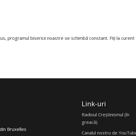
, programul bisericii noastre se schimbă constant. Fiți la curent ci
Link-uri
Radioul Creștinismul (în
greacă)
din Bruxelles
Canalul nostru de YouTube